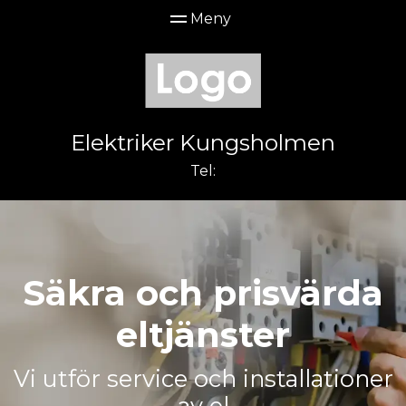
Elektriker Kungsholmen
Tel:
Säkra och prisvärda
eltjänster
Vi utför service och installationer
av el